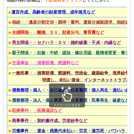
相談内容の詳細は、
下記項目をクリック
してください。
遺言作成、高齢者の財産管理、成年後見など
▶
▶
相続・・
遺産分割交渉・調停・審判、遺留分減殺請求、相続放棄
▶
夫婦関係
・・
離婚、ＤＶ、財産分与、養育費など
▶
男女関係・・セクハラ・ＤＶ・婚約破棄・不貞・内縁など
▶
親子関係・・妊娠・中絶・認知・嫡出否認・親権者変更・養子縁
▶
交通事故
・・
損害賠償、慰謝料など
▶
一般民事
・・
損害賠償、慰謝料、売掛金、建築紛争、境界紛争、
明渡し、未払い賃金、インターネットトラブル
▶
債務整理－個人・・
自
己破産・任意整理・個人再生・過払い金返
▶
債務整理－法人
・個人事業
・・
任意整理・民事再生・破産など
スクロールできます
▶
医療事件
・・
医療過誤など
▶
商事事件
・・
契約書作成、労使紛争など
▶
労働事件
・・
賃金・残業代未払い・労災・過労死・パワハラ・セ